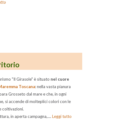
utto
ritorio
urismo "Il Girasole" è situato
nel cuore
Maremma Toscana
: nella vasta pianura
para Grosseto dal mare e che, in ogni
e, si accende di molteplici colori con le
 coltivazioni.
ttura, in aperta campagna,....
Leggi tutto