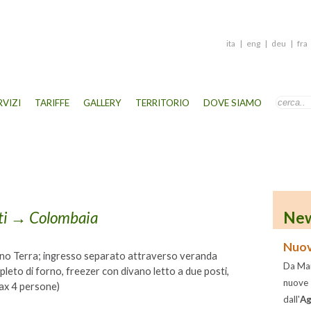
ita
|
eng
|
deu
|
fra
RVIZI
TARIFFE
GALLERY
TERRITORIO
DOVE SIAMO
ti
→ Colombaia
New
Nuov
 Piano Terra; ingresso separato attraverso veranda
Da Mar
eto di forno, freezer con divano letto a due posti,
nuove
ax 4 persone)
dall'
Ag