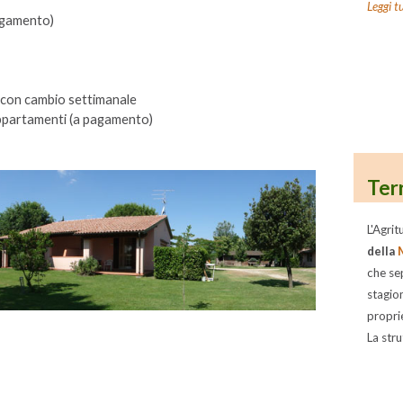
Leggi t
agamento)
i con cambio settimanale
 appartamenti (a pagamento)
Ter
L'Agrit
della
che se
stagion
proprie
La stru